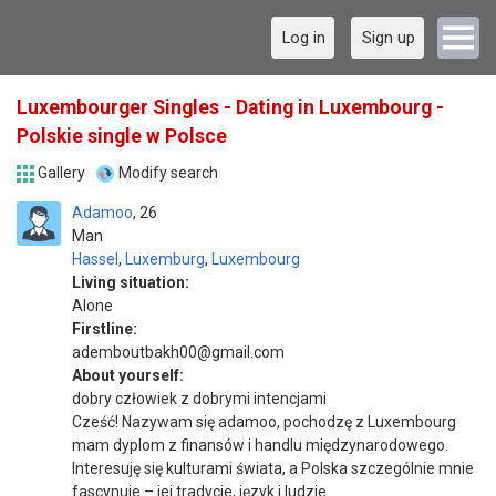
Log in
Sign up
Luxembourger Singles - Dating in Luxembourg -
Polskie single w Polsce
Gallery
Modify search
Adamoo
26
Man
Hassel
,
Luxemburg
,
Luxembourg
Living situation:
Alone
Firstline:
ademboutbakh00@gmail.com
About yourself:
dobry człowiek z dobrymi intencjami
Cześć! Nazywam się adamoo, pochodzę z Luxembourg
mam dyplom z finansów i handlu międzynarodowego.
Interesuję się kulturami świata, a Polska szczególnie mnie
fascynuje – jej tradycje, język i ludzie.