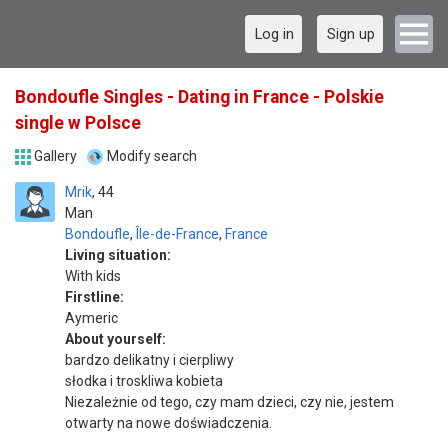
Log in
Sign up
Bondoufle Singles - Dating in France - Polskie
single w Polsce
Gallery
Modify search
Mrik
44
Man
Bondoufle
,
Île-de-France
,
France
Living situation:
With kids
Firstline:
Aymeric
About yourself:
bardzo delikatny i cierpliwy
słodka i troskliwa kobieta
Niezależnie od tego, czy mam dzieci, czy nie, jestem
otwarty na nowe doświadczenia.