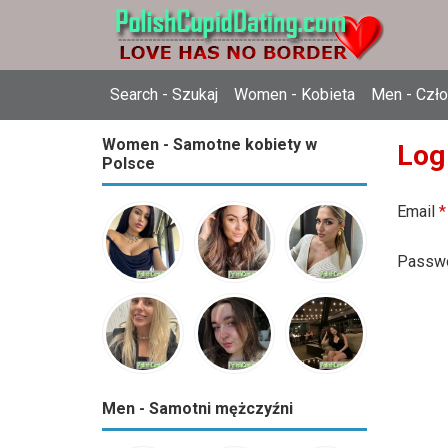
Search - Szukaj
Women - Kobieta
Men - Czł
Women - Samotne kobiety w
Log
Polsce
Email
*
Passw
Men - Samotni mężczyźni