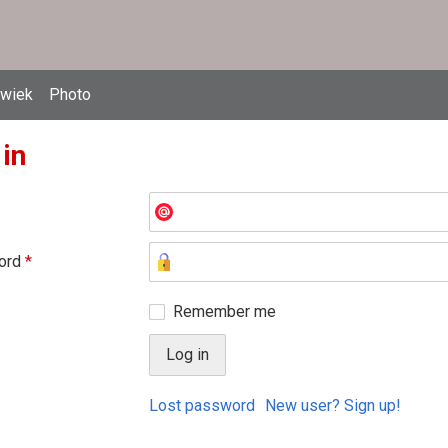
owiek
Photo
 in
ord
*
Remember me
Lost password
New user? Sign up!