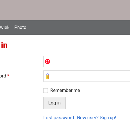
owiek
Photo
 in
ord
*
Remember me
Lost password
New user? Sign up!