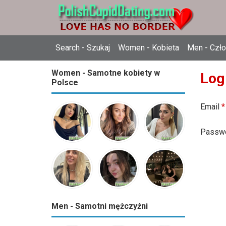
Search - Szukaj
Women - Kobieta
Men - Czł
Women - Samotne kobiety w
Log
Polsce
Email
*
Passw
Men - Samotni mężczyźni