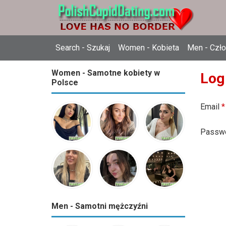
Search - Szukaj
Women - Kobieta
Men - Czł
Women - Samotne kobiety w
Log
Polsce
Email
*
Passw
Men - Samotni mężczyźni