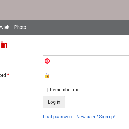
owiek
Photo
 in
ord
*
Remember me
Lost password
New user? Sign up!