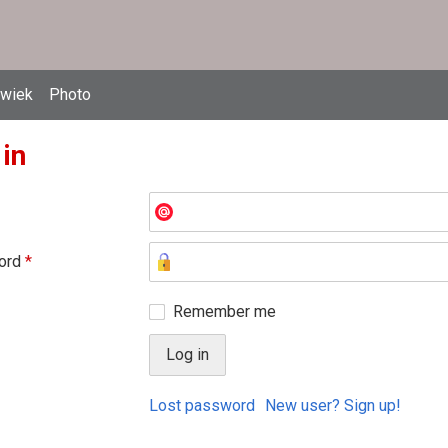
owiek
Photo
 in
ord
*
Remember me
Lost password
New user? Sign up!