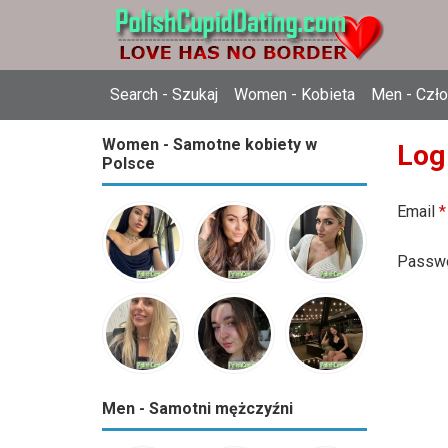
Search - Szukaj
Women - Kobieta
Men - Czł
Women - Samotne kobiety w
Log
Polsce
Email
*
Passw
Men - Samotni mężczyźni