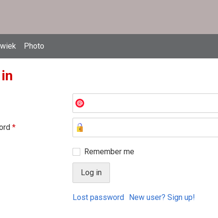
owiek
Photo
 in
ord
*
Remember me
Lost password
New user? Sign up!