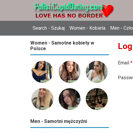
Search - Szukaj
Women - Kobieta
Men - Czł
Women - Samotne kobiety w
Log
Polsce
Email
*
Passw
Men - Samotni mężczyźni